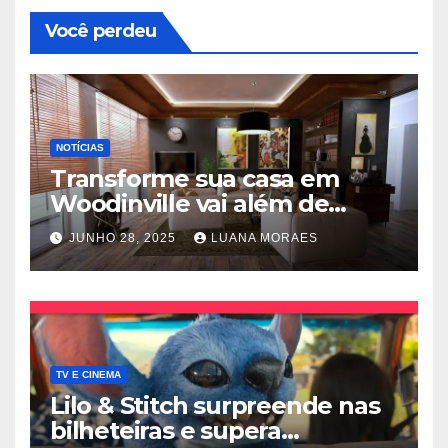
Você perdeu
NOTÍCIAS
Transforme sua casa em
Woodinville vai além de
trocar pisos
JUNHO 28, 2025
LUANA MORAES
TV E CINEMA
Lilo & Stitch surpreende nas
bilheteiras e supera