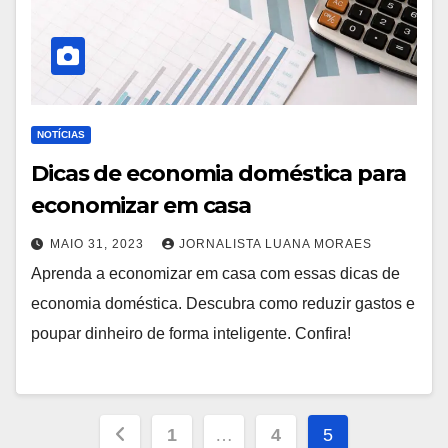
NOTÍCIAS
Dicas de economia doméstica para
economizar em casa
MAIO 31, 2023
JORNALISTA LUANA MORAES
Aprenda a economizar em casa com essas dicas de
economia doméstica. Descubra como reduzir gastos e
poupar dinheiro de forma inteligente. Confira!
Paginação
1
…
4
5