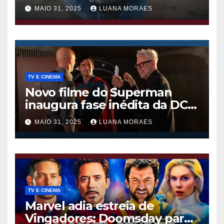
Thunderbolts da Marvel
MAIO 31, 2025
LUANA MORAES
TV E CINEMA
Novo filme do Superman
inaugura fase inédita da DC
nos cinemas
MAIO 31, 2025
LUANA MORAES
TV E CINEMA
Marvel adia estreia de
Vingadores: Doomsday para