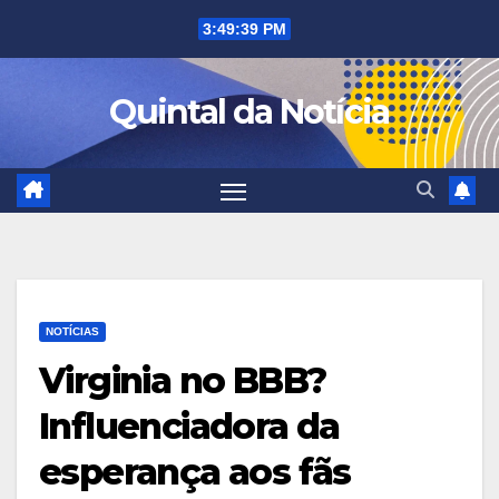
Skip
3:49:40 PM
to
content
Quintal da Notícia
NOTÍCIAS
Virginia no BBB?
Influenciadora da
esperança aos fãs