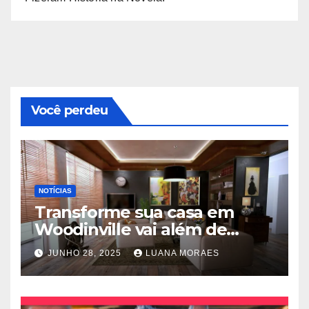
Você perdeu
NOTÍCIAS
Transforme sua casa em
Woodinville vai além de
trocar pisos
JUNHO 28, 2025
LUANA MORAES