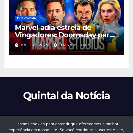
TV E CINEMA
Marvel adia estreia de
Vingadores: Doomsday para
dezembro de 2026
MAIO 31, 2025
LUANA MORAES
Quintal da Notícia
Usamos cookies para garantir que oferecemos a melhor
Proudly powered by WordPress
|
Theme: Newsup by
Themeansar
.
experiência em nosso site. Se você continuar a usar este site,