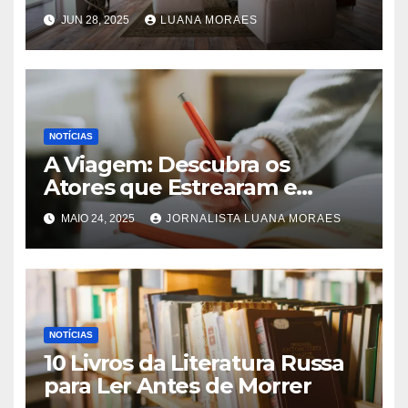
trocar pisos
JUN 28, 2025
LUANA MORAES
NOTÍCIAS
A Viagem: Descubra os
Atores que Estrearam e
Fizeram História na Novela!
MAIO 24, 2025
JORNALISTA LUANA MORAES
NOTÍCIAS
10 Livros da Literatura Russa
para Ler Antes de Morrer