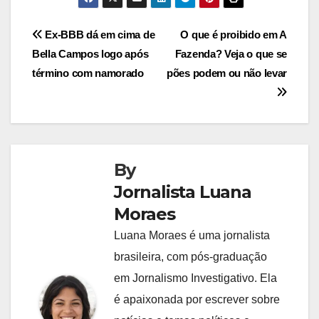
Navegação
Ex-BBB dá em cima de
O que é proibido em A
Bella Campos logo após
Fazenda? Veja o que se
de
término com namorado
pões podem ou não levar
Post
By
Jornalista Luana
Moraes
Luana Moraes é uma jornalista
brasileira, com pós-graduação
em Jornalismo Investigativo. Ela
é apaixonada por escrever sobre