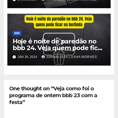
BBB
Hoje é noite de paredão no
bbb 24. Veja quem pode ficar
na berlinda
JAN 26, 2024
JORNALISTA LUANA MORAES
One thought on “Veja como foi o
programa de ontem bbb 23 com a
festa”