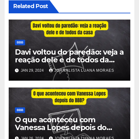
Related Post
BBB
Davi voltou do paredão: veja a
reação dele e de todos da
casa
JAN 29, 2024
JORNALISTA LUANA MORAES
BBB
O que aconteceu com
Vanessa Lopes depois do
BBB?
JAN 26, 2024
JORNALISTA LUANA MORAES