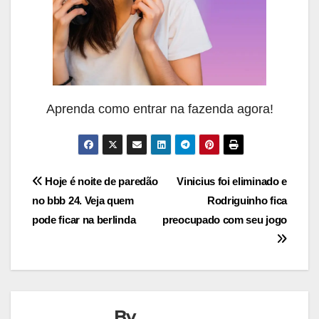
Aprenda como entrar na fazenda agora!
Navegação
Hoje é noite de paredão
Vinicius foi eliminado e
no bbb 24. Veja quem
Rodriguinho fica
de
pode ficar na berlinda
preocupado com seu jogo
Post
By