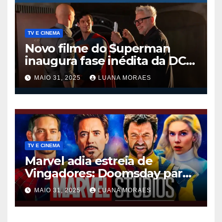
TV E CINEMA
Novo filme do Superman
inaugura fase inédita da DC
nos cinemas
MAIO 31, 2025
LUANA MORAES
TV E CINEMA
Marvel adia estreia de
Vingadores: Doomsday para
dezembro de 2026
MAIO 31, 2025
LUANA MORAES