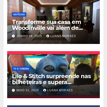
NOTÍCIAS
Transforme sua casa em
Woodinville vai além de
trocar pisos
JUNHO 28, 2025
LUANA MORAES
TV E CINEMA
Lilo & Stitch surpreende nas
bilheteiras e supera
Thunderbolts da Marvel
MAIO 31, 2025
LUANA MORAES