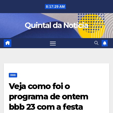
Skip
8:17:30 AM
to
content
Quintal da Notícia
BBB
Veja como foi o
programa de ontem
bbb 23 com a festa