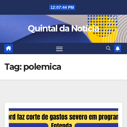
Skip
12:07:45 PM
to
content
Quintal da Notícia
Tag:
polemica