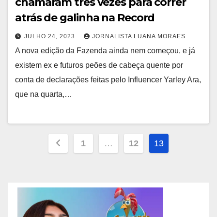
chamaram três vezes para correr
atrás de galinha na Record
JULHO 24, 2023
JORNALISTA LUANA MORAES
A nova edição da Fazenda ainda nem começou, e já
existem ex e futuros peões de cabeça quente por
conta de declarações feitas pelo Influencer Yarley Ara,
que na quarta,…
Paginação
1
…
12
13
de
posts