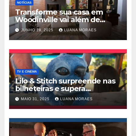
NOTÍCIAS
Transforme sua casa em
Woodinville vai além de
trocar pisos
JUNHO 28, 2025
LUANA MORAES
TV E CINEMA
Lilo & Stitch surpreende nas
bilheteiras e supera
Thunderbolts da Marvel
MAIO 31, 2025
LUANA MORAES