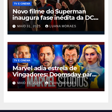
TV E CINEMA
Novo filme do Superman
inaugura fase inédita da DC
nos cinemas
MAIO 31, 2025
LUANA MORAES
TV E CINEMA
Marvel adia estreia de
Vingadores: Doomsday para
dezembro de 2026
MAIO 31, 2025
LUANA MORAES