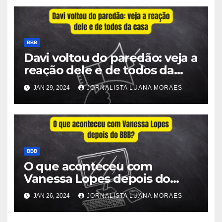
BBB
Davi voltou do paredão: veja a
reação dele e de todos da
casa
JAN 29, 2024
JORNALISTA LUANA MORAES
BBB
O que aconteceu com
Vanessa Lopes depois do
BBB?
JAN 26, 2024
JORNALISTA LUANA MORAES