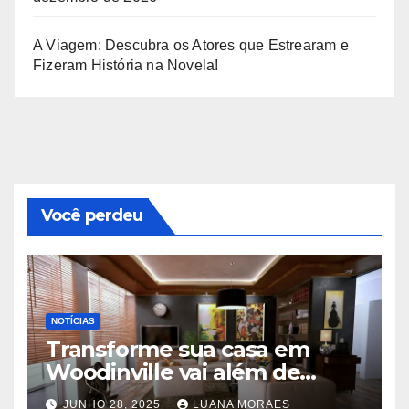
A Viagem: Descubra os Atores que Estrearam e
Fizeram História na Novela!
Você perdeu
NOTÍCIAS
Transforme sua casa em
Woodinville vai além de
trocar pisos
JUNHO 28, 2025
LUANA MORAES