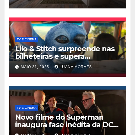
TV E CINEMA
Lilo & Stitch surpreende nas
bilheteiras e supera
Thunderbolts da Marvel
MAIO 31, 2025
LUANA MORAES
TV E CINEMA
Novo filme do Superman
inaugura fase inédita da DC
nos cinemas