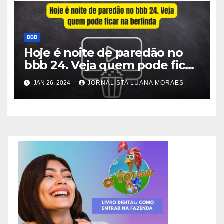
BBB
Hoje é noite de paredão no
bbb 24. Veja quem pode ficar
na berlinda
JAN 26, 2024
JORNALISTA LUANA MORAES