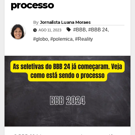
processo
By
Jornalista Luana Moraes
#BBB
,
#BBB 24
,
AGO 11, 2023
#globo
,
#polemica
,
#Reality