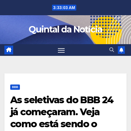
Skip
3:33:04 AM
to
content
Quintal da Notícia
BBB
As seletivas do BBB 24
já começaram. Veja
como está sendo o