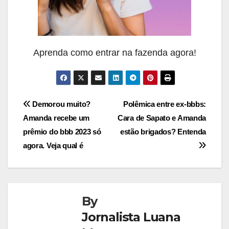
Aprenda como entrar na fazenda agora!
Navegação
Demorou muito?
Polêmica entre ex-bbbs:
Amanda recebe um
Cara de Sapato e Amanda
de
prêmio do bbb 2023 só
estão brigados? Entenda
Post
agora. Veja qual é
By
Jornalista Luana