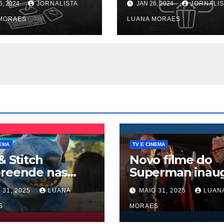
6, 2024
JORNALISTA
JAN 26, 2024
JORNALIS
ficar na berlinda
MORAES
LUANA MORAES
NEMA
TV E CINEMA
 & Stitch
Novo filme do
preende nas
Superman inau
eteiras e supera
fase inédita da
 31, 2025
LUANA
MAIO 31, 2025
LUAN
nderbolts da
nos cinemas
vel
S
MORAES