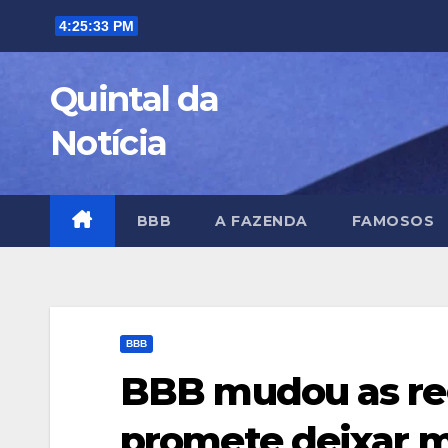
Skip
4:25:35 PM
to
content
Quintal da
Notícia
BBB
A FAZENDA
FAMOSOS
BBB
BBB mudou as reg
promete deixar mu