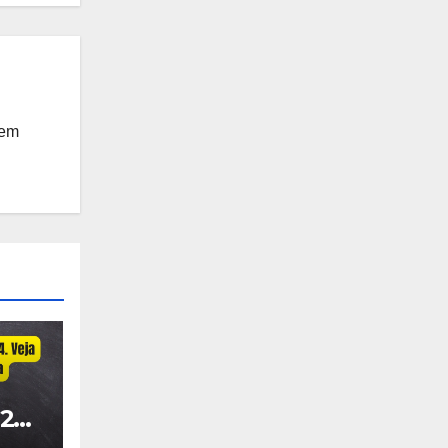
 em
24.