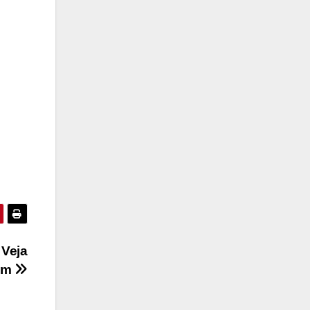
 Veja
em