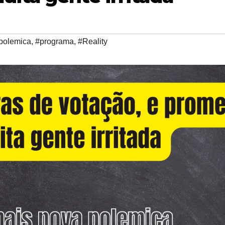
polemica
,
#programa
,
#Reality