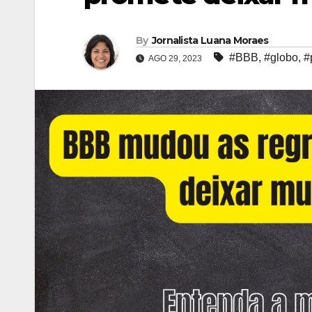
By
Jornalista Luana Moraes
#BBB
,
#globo
,
#
AGO 29, 2023