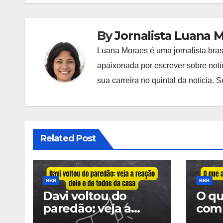
Post
By
Jornalista Luana 
Luana Moraes é uma jornalista bras
apaixonada por escrever sobre notíc
sua carreira no quintal da notícia.
Related Post
BBB
BBB
Davi voltou do
O qu
paredão: veja a
com
reação dele e de
depo