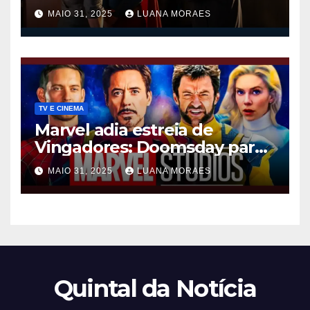
nos cinemas
MAIO 31, 2025
LUANA MORAES
TV E CINEMA
Marvel adia estreia de
Vingadores: Doomsday para
dezembro de 2026
MAIO 31, 2025
LUANA MORAES
Quintal da Notícia