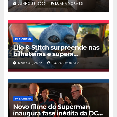
trocar pisos
JUNHO 28, 2025
LUANA MORAES
TV E CINEMA
Lilo & Stitch surpreende nas
bilheteiras e supera
Thunderbolts da Marvel
MAIO 31, 2025
LUANA MORAES
TV E CINEMA
Novo filme do Superman
inaugura fase inédita da DC