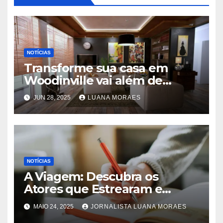
NOTÍCIAS
Transforme sua casa em
Woodinville vai além de
trocar pisos
JUN 28, 2025
LUANA MORAES
NOTÍCIAS
A Viagem: Descubra os
Atores que Estrearam e
Fizeram História na Novela!
MAIO 24, 2025
JORNALISTA LUANA MORAES