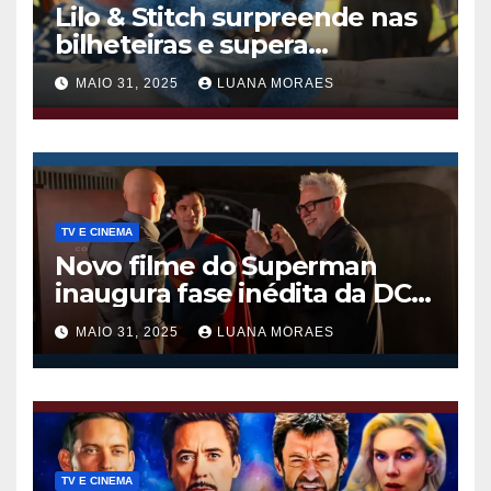
Lilo & Stitch surpreende nas
bilheteiras e supera
Thunderbolts da Marvel
MAIO 31, 2025
LUANA MORAES
TV E CINEMA
Novo filme do Superman
inaugura fase inédita da DC
nos cinemas
MAIO 31, 2025
LUANA MORAES
TV E CINEMA