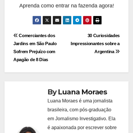
Aprenda como entrar na fazenda agora!
Navegação
Comerciantes dos
30 Curiosidades
Jardins em São Paulo
Impressionantes sobre a
de
Sofrem Prejuízo com
Argentina
Post
Apagão de 8 Dias
By
Luana Moraes
Luana Moraes é uma jornalista
brasileira, com pós-graduação
em Jornalismo Investigativo. Ela
é apaixonada por escrever sobre