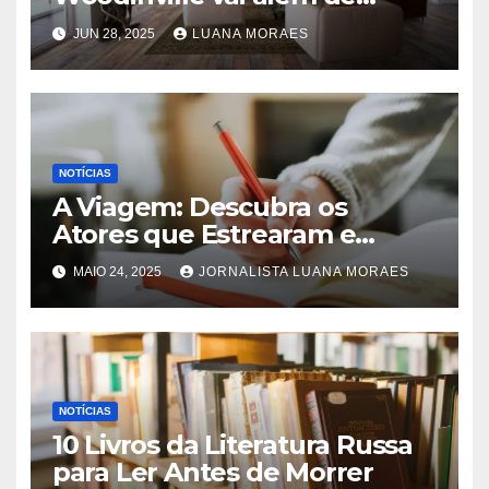
trocar pisos
JUN 28, 2025
LUANA MORAES
NOTÍCIAS
A Viagem: Descubra os
Atores que Estrearam e
Fizeram História na Novela!
MAIO 24, 2025
JORNALISTA LUANA MORAES
NOTÍCIAS
10 Livros da Literatura Russa
para Ler Antes de Morrer