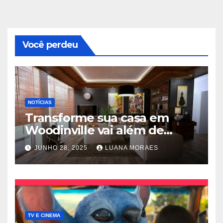
Você perdeu
NOTÍCIAS
Transforme sua casa em
Woodinville vai além de
trocar pisos
JUNHO 28, 2025
LUANA MORAES
TV E CINEMA