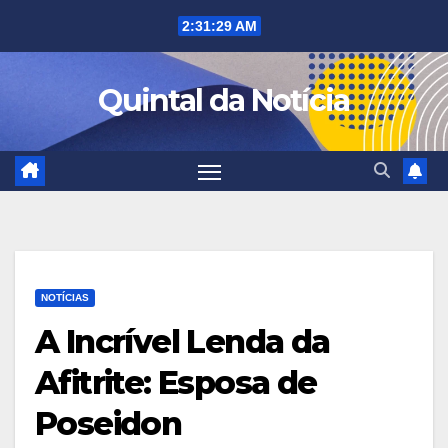
Skip
2:31:30 AM
to
content
Quintal da Notícia
NOTÍCIAS
A Incrível Lenda da
Afitrite: Esposa de
Poseidon